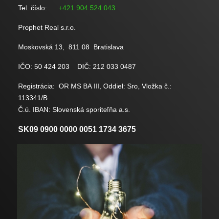
Tel. číslo:
+421 904 524 043
Prophet Real s.r.o.
Moskovská 13,
811 08 Bratislava
IČO: 50 424 203 DIČ: 212 033 0487
Registrácia: OR MS BA III, Oddiel: Sro, Vložka č.:
113341/B
Č.ú. IBAN: Slovenská sporiteľňa a.s.
SK09 0900 0000 0051 1734 3675