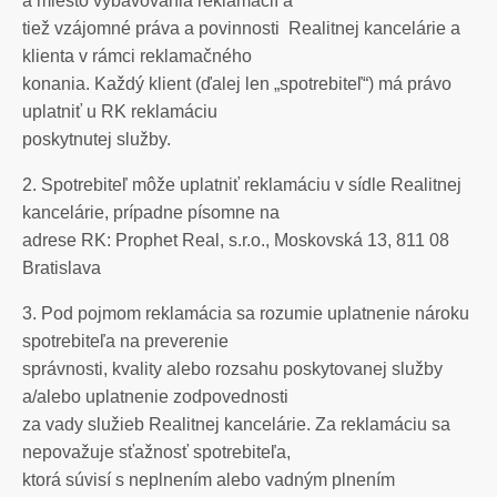
a miesto vybavovania reklamácií a
tiež vzájomné práva a povinnosti Realitnej kancelárie a
klienta v rámci reklamačného
konania. Každý klient (ďalej len „spotrebiteľ“) má právo
uplatniť u RK reklamáciu
poskytnutej služby.
2. Spotrebiteľ môže uplatniť reklamáciu v sídle Realitnej
kancelárie, prípadne písomne na
adrese RK: Prophet Real, s.r.o., Moskovská 13, 811 08
Bratislava
3. Pod pojmom reklamácia sa rozumie uplatnenie nároku
spotrebiteľa na preverenie
správnosti, kvality alebo rozsahu poskytovanej služby
a/alebo uplatnenie zodpovednosti
za vady služieb Realitnej kancelárie. Za reklamáciu sa
nepovažuje sťažnosť spotrebiteľa,
ktorá súvisí s neplnením alebo vadným plnením