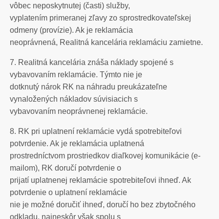
vôbec neposkytnutej (časti) služby,
vyplatením primeranej zľavy zo sprostredkovateľskej
odmeny (provízie). Ak je reklamácia
neoprávnená, Realitná kancelária reklamáciu zamietne.
7. Realitná kancelária znáša náklady spojené s
vybavovaním reklamácie. Týmto nie je
dotknutý nárok RK na náhradu preukázateľne
vynaložených nákladov súvisiacich s
vybavovaním neoprávnenej reklamácie.
8. RK pri uplatnení reklamácie vydá spotrebiteľovi
potvrdenie. Ak je reklamácia uplatnená
prostredníctvom prostriedkov diaľkovej komunikácie (e-
mailom), RK doručí potvrdenie o
prijatí uplatnenej reklamácie spotrebiteľovi ihneď. Ak
potvrdenie o uplatnení reklamácie
nie je možné doručiť ihneď, doručí ho bez zbytočného
odkladu, najneskôr však spolu s