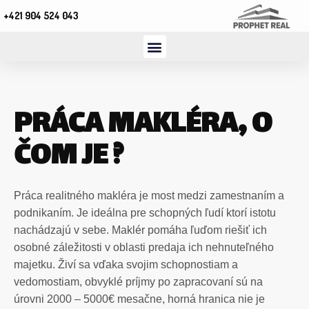
+421 904 524 043
PRÁCA MAKLÉRA, O
ČOM JE ?
Práca realitného makléra je most medzi zamestnaním a
podnikaním. Je ideálna pre schopných ľudí ktorí istotu
nachádzajú v sebe. Maklér pomáha ľuďom riešiť ich
osobné záležitosti v oblasti predaja ich nehnuteľného
majetku. Živí sa vďaka svojim schopnostiam a
vedomostiam, obvyklé príjmy po zapracovaní sú na
úrovni 2000 – 5000€ mesačne, horná hranica nie je