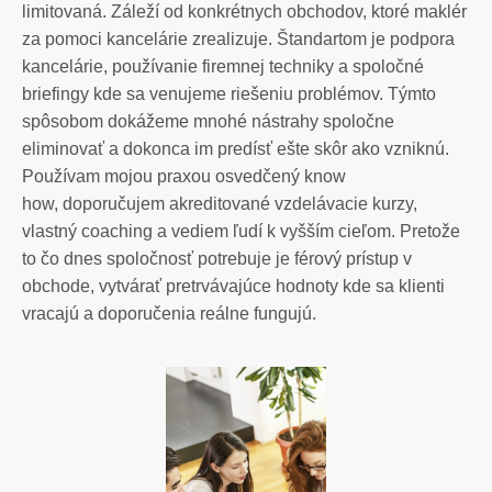
limitovaná. Záleží od konkrétnych obchodov, ktoré maklér
za pomoci kancelárie zrealizuje. Štandartom je podpora
kancelárie, používanie firemnej techniky a spoločné
briefingy kde sa venujeme riešeniu problémov. Týmto
spôsobom dokážeme mnohé nástrahy spoločne
eliminovať a dokonca im predísť ešte skôr ako vzniknú.
Používam mojou praxou osvedčený know
how, doporučujem akreditované vzdelávacie kurzy,
vlastný coaching a vediem ľudí k vyšším cieľom. Pretože
to čo dnes spoločnosť potrebuje je férový prístup v
obchode, vytvárať pretrvávajúce hodnoty kde sa klienti
vracajú a doporučenia reálne fungujú.